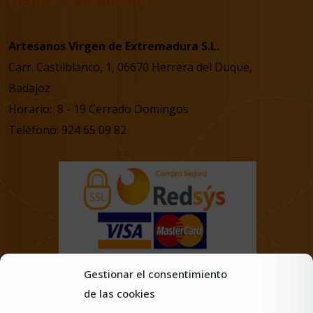
tienda · A domicilio
Artesanos Virgen de Extremadura S.L.
Carr. Castilblanco, 1, 06670 Herrera del Duque,
Badajoz
Horario: 8 - 19 Cerrado Domingos
Teléfono: 924 65 09 82
Gestionar el consentimiento
de las cookies