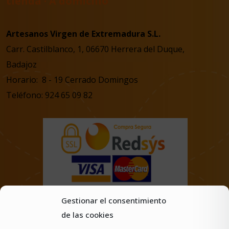
tienda · A domicilio
Artesanos Virgen de Extremadura S.L.
Carr. Castilblanco, 1, 06670 Herrera del Duque,
Badajoz
Horario: 8 - 19 Cerrado Domingos
Teléfono: 924 65 09 82
Gestionar el consentimiento
de las cookies