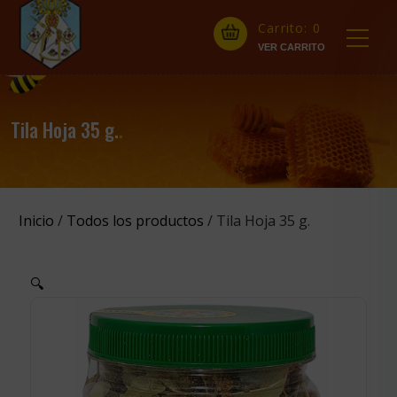
Carrito:
0
Tila Hoja 35 g.
.
Inicio
/
Todos los productos
/ Tila Hoja 35 g.
🔍