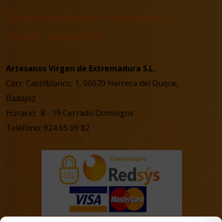
Compra en tienda · Recogida en
tienda · A domicilio
Artesanos Virgen de Extremadura S.L.
Carr. Castilblanco, 1, 06670 Herrera del Duque,
Badajoz
Horario: 8 - 19 Cerrado Domingos
Teléfono: 924 65 09 82