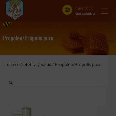
Carrito:
0
Propóleo/Própolis puro
.
Inicio
/
Dietética y Salud
/ Propóleo/Própolis puro
🔍