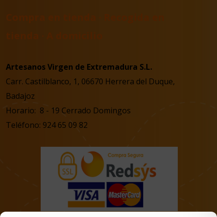
Compra en tienda · Recogida en
tienda · A domicilio
Artesanos Virgen de Extremadura S.L.
Carr. Castilblanco, 1, 06670 Herrera del Duque,
Badajoz
Horario: 8 - 19 Cerrado Domingos
Teléfono: 924 65 09 82