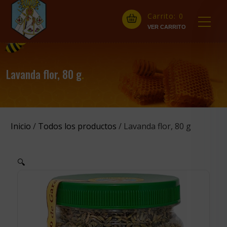
Carrito:
0
Lavanda flor, 80 g
.
Inicio
/
Todos los productos
/ Lavanda flor, 80 g
🔍