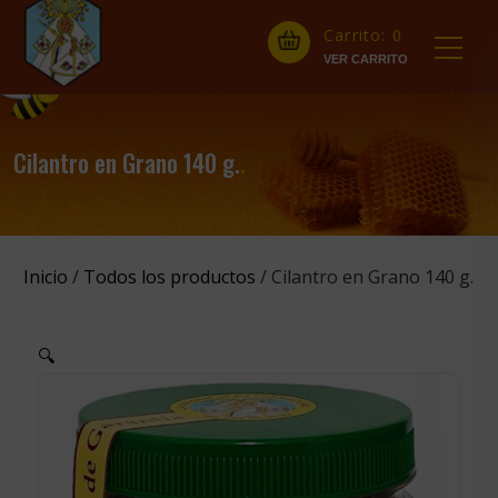
Carrito:
0
Cilantro en Grano 140 g.
.
Inicio
/
Todos los productos
/ Cilantro en Grano 140 g.
🔍