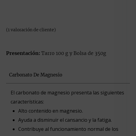
Valorado
1
con
5.00
(
1
valoración de cliente)
de 5 en
base a
valoración
de un
cliente
Presentación:
Tarro 100 g y Bolsa de 350g
Carbonato De Magnesio
El carbonato de magnesio presenta las siguientes
características:
Alto contenido en magnesio.
Ayuda a disminuir el cansancio y la fatiga.
Contribuye al funcionamiento normal de los