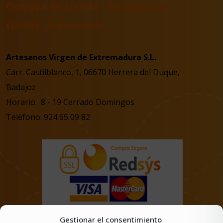
Compra en tienda · Recogida en
tienda · A domicilio
Artesanos Virgen de Extremadura S.L.
Carr. Castilblanco, 1, 06670 Herrera del Duque,
Badajoz
Horario: 8 - 19 Cerrado Domingos
Teléfono: 924 65 09 82
Gestionar el consentimiento