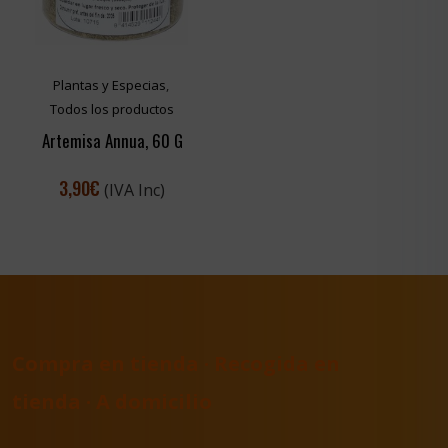
Plantas y Especias
,
Todos los productos
Artemisa Annua, 60 G
3,90
€
(IVA Inc)
Compra en tienda · Recogida en
tienda · A domicilio