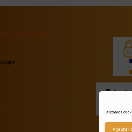
nda · A domicilio
Badajoz
Utilizamos cooki
Aceptar 