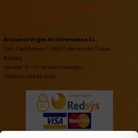
Compra en tienda · Recogida en
tienda · A domicilio
Artesanos Virgen de Extremadura S.L.
Carr. Castilblanco, 1, 06670 Herrera del Duque,
Badajoz
Horario: 8 - 19 Cerrado Domingos
Teléfono: 924 65 09 82