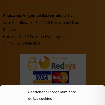
tienda · A domicilio
Artesanos Virgen de Extremadura S.L.
Carr. Castilblanco, 1, 06670 Herrera del Duque,
Badajoz
Horario: 8 - 19 Cerrado Domingos
Teléfono: 924 65 09 82
Gestionar el consentimiento
de las cookies